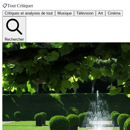
📋
Tout Critiquer
Critiques et analyses de tout
Musique
Télévision
Art
Cinéma
Rechercher