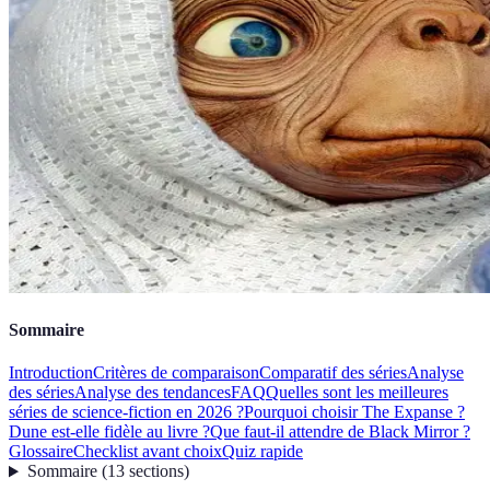
Sommaire
Introduction
Critères de comparaison
Comparatif des séries
Analyse
des séries
Analyse des tendances
FAQ
Quelles sont les meilleures
séries de science-fiction en 2026 ?
Pourquoi choisir The Expanse ?
Dune est-elle fidèle au livre ?
Que faut-il attendre de Black Mirror ?
Glossaire
Checklist avant choix
Quiz rapide
Sommaire
(
13
sections
)