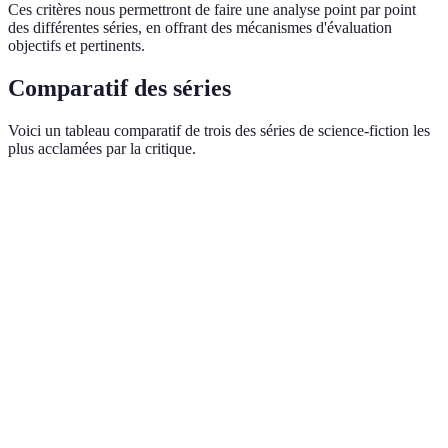
Ces critères nous permettront de faire une analyse point par point
des différentes séries, en offrant des mécanismes d'évaluation
objectifs et pertinents.
Comparatif des séries
Voici un tableau comparatif de trois des séries de science-fiction les
plus acclamées par la critique.
Critère
Série A (Dune)
Série B (The Expanse)
Sé
Intrigue
Excellente
Très bonne
Va
Développement
des
Bon
Excellent
To
personnages
Va
Effets visuels
Spectaculaires
Impressionnants
ép