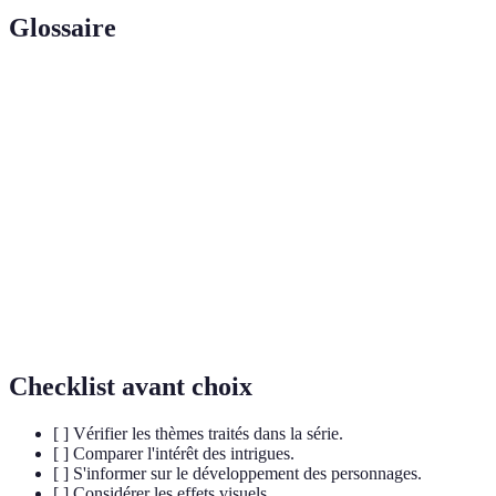
Glossaire
Terme
Définition
Science-
Genre littéraire et audiovisuel qui anticipe sur les
fiction
sciences et technologies futures.
Format de série où chaque épisode présente une
Anthologique
histoire différente.
Capacité d'une œuvre à entraîner le spectateur
Immersif
dans son univers.
Checklist avant choix
[ ] Vérifier les thèmes traités dans la série.
[ ] Comparer l'intérêt des intrigues.
[ ] S'informer sur le développement des personnages.
[ ] Considérer les effets visuels.