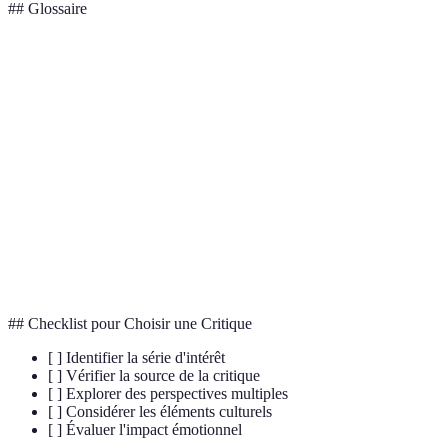
## Glossaire
Terme
Définition
Analyse
Étude détaillée et critique d'une œuvre
cinématographique
filmique.
Représentation imaginaire d'une société
Dystopie
déshumanisée.
Conversion d'une œuvre d'un medium à
Adaptation
un autre.
## Checklist pour Choisir une Critique
[ ] Identifier la série d'intérêt
[ ] Vérifier la source de la critique
[ ] Explorer des perspectives multiples
[ ] Considérer les éléments culturels
[ ] Évaluer l'impact émotionnel