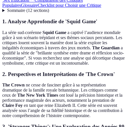
'Sex Education'**
Comparaison des Critiques
Populaires
Glossaire
Checklist pour Choisir une Critique
Sommaire
(
12
sections
)
1.
Analyse Approfondie de 'Squid Game'
La série sud-coréenne
Squid Game
a captivé l’audience mondiale
grâce à son scénario trépidant et ses thèmes sociaux percutants. Les
critiques louent souvent la manière dont la série explore les
inégalités économiques à travers des jeux mortels.
The Guardian
a
qualifié la série de "brillante synthèse entre drame et réflexion socio-
économique". Si vous recherchez une analyse qui décortique chaque
symbolisme, cette critique est un incontournable.
2.
Perspectives et Interprétations de 'The Crown'
The Crown
ne cesse de fasciner grâce à sa représentation
dramatique de la famille royale britannique. Les critiques comme
ceux de
The New York Times
ont loué la précision historique et la
performance magistrale des acteurs, notamment la prestation de
Claire Foy
en tant que reine Elizabeth II. Cette série est souvent
analysée sous l’angle de sa fidélité historique et de sa contribution à
notre compréhension de l’histoire contemporaine.
3.
'Stranger Things': Une Exploration des Années 80