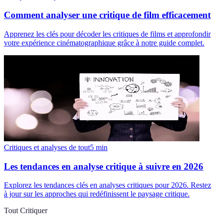
Comment analyser une critique de film efficacement
Apprenez les clés pour décoder les critiques de films et approfondir
votre expérience cinématographique grâce à notre guide complet.
Critiques et analyses de tout
5
min
Les tendances en analyse critique à suivre en 2026
Explorez les tendances clés en analyses critiques pour 2026. Restez
à jour sur les approches qui redéfinissent le paysage critique.
Tout Critiquer