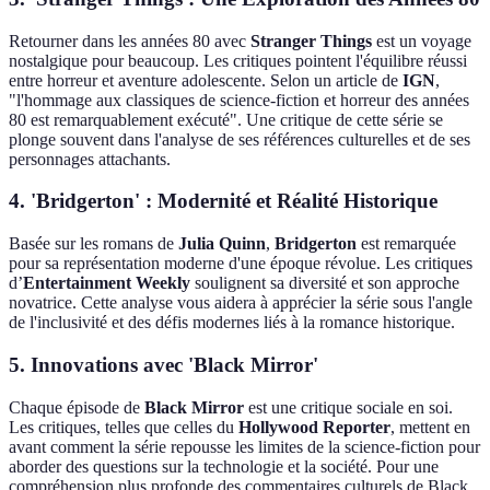
Retourner dans les années 80 avec
Stranger Things
est un voyage
nostalgique pour beaucoup. Les critiques pointent l'équilibre réussi
entre horreur et aventure adolescente. Selon un article de
IGN
,
"l'hommage aux classiques de science-fiction et horreur des années
80 est remarquablement exécuté". Une critique de cette série se
plonge souvent dans l'analyse de ses références culturelles et de ses
personnages attachants.
4.
'Bridgerton' : Modernité et Réalité Historique
Basée sur les romans de
Julia Quinn
,
Bridgerton
est remarquée
pour sa représentation moderne d'une époque révolue. Les critiques
d’
Entertainment Weekly
soulignent sa diversité et son approche
novatrice. Cette analyse vous aidera à apprécier la série sous l'angle
de l'inclusivité et des défis modernes liés à la romance historique.
5.
Innovations avec 'Black Mirror'
Chaque épisode de
Black Mirror
est une critique sociale en soi.
Les critiques, telles que celles du
Hollywood Reporter
, mettent en
avant comment la série repousse les limites de la science-fiction pour
aborder des questions sur la technologie et la société. Pour une
compréhension plus profonde des commentaires culturels de Black