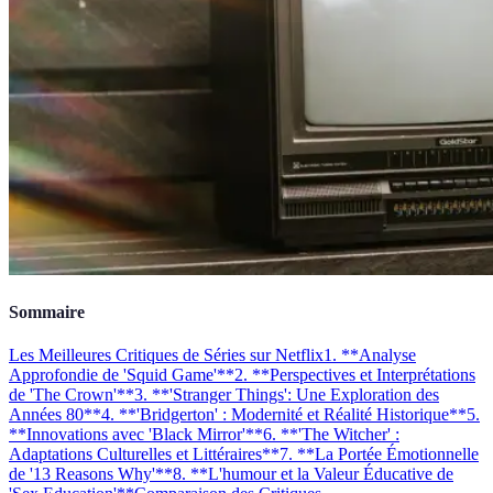
Sommaire
Les Meilleures Critiques de Séries sur Netflix
1. **Analyse
Approfondie de 'Squid Game'**
2. **Perspectives et Interprétations
de 'The Crown'**
3. **'Stranger Things': Une Exploration des
Années 80**
4. **'Bridgerton' : Modernité et Réalité Historique**
5.
**Innovations avec 'Black Mirror'**
6. **'The Witcher' :
Adaptations Culturelles et Littéraires**
7. **La Portée Émotionnelle
de '13 Reasons Why'**
8. **L'humour et la Valeur Éducative de