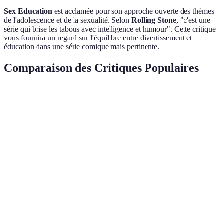
Sex Education
est acclamée pour son approche ouverte des thèmes
de l'adolescence et de la sexualité. Selon
Rolling Stone
, "c'est une
série qui brise les tabous avec intelligence et humour". Cette critique
vous fournira un regard sur l'équilibre entre divertissement et
éducation dans une série comique mais pertinente.
Comparaison des Critiques Populaires
Série
Éléments Fondamentaux
Critique Positive
Crit
Squid
Scénario, Symbolisme
Politique sociale
Viol
Game
The
Acteurs,
Précision historique
Lice
Crown
Réalisation
Stranger
Nostalgie, Aventure
Atmosphère 80s
Intr
Things