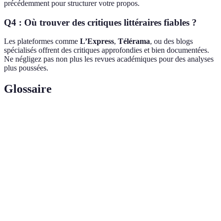
précédemment pour structurer votre propos.
Q4 : Où trouver des critiques littéraires fiables ?
Les plateformes comme
L’Express
,
Télérama
, ou des blogs
spécialisés offrent des critiques approfondies et bien documentées.
Ne négligez pas non plus les revues académiques pour des analyses
plus poussées.
Glossaire
Terme
Définition
Critique
Évaluation d'une œuvre littéraire qui en analyse
littéraire
les éléments.
Analyse
Étude des circonstances entourant une œuvre ou
contextuelle
sa critique.
Comparatif
Outil permettant d'évaluer différentes critiques
littéraire
sur un même ouvrage.