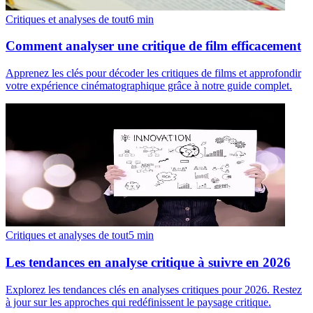
Critiques et analyses de tout
6
min
Comment analyser une critique de film efficacement
Apprenez les clés pour décoder les critiques de films et approfondir
votre expérience cinématographique grâce à notre guide complet.
Critiques et analyses de tout
5
min
Les tendances en analyse critique à suivre en 2026
Explorez les tendances clés en analyses critiques pour 2026. Restez
à jour sur les approches qui redéfinissent le paysage critique.