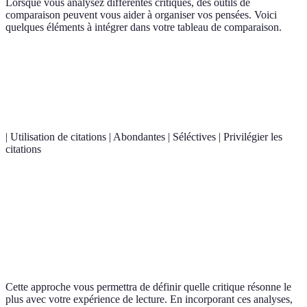
Lorsque vous analysez différentes critiques, des outils de
comparaison peuvent vous aider à organiser vos pensées. Voici
quelques éléments à intégrer dans votre tableau de comparaison.
Critère
Critique A
Critique B
Verdict A/B
Approche
Réaliste
Idéaliste
Divergence
| Utilisation de citations | Abondantes | Séléctives | Privilégier les
citations
Emotion
Émotion
Détachée
Plus engageante
forte
Contexte
Non
Critique A plus
Mentionné
historique
mentionné
complète
Cette approche vous permettra de définir quelle critique résonne le
plus avec votre expérience de lecture. En incorporant ces analyses,