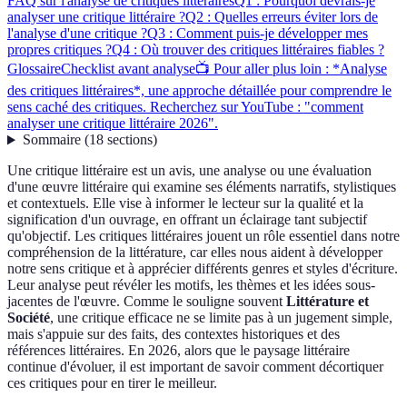
FAQ sur l'analyse de critiques littéraires
Q1 : Pourquoi devrais-je
analyser une critique littéraire ?
Q2 : Quelles erreurs éviter lors de
l'analyse d'une critique ?
Q3 : Comment puis-je développer mes
propres critiques ?
Q4 : Où trouver des critiques littéraires fiables ?
Glossaire
Checklist avant analyse
📺 Pour aller plus loin : *Analyse
des critiques littéraires*, une approche détaillée pour comprendre le
sens caché des critiques. Recherchez sur YouTube : "comment
analyser une critique littéraire 2026".
Sommaire
(
18
sections
)
Une critique littéraire est un avis, une analyse ou une évaluation
d'une œuvre littéraire qui examine ses éléments narratifs, stylistiques
et contextuels. Elle vise à informer le lecteur sur la qualité et la
signification d'un ouvrage, en offrant un éclairage tant subjectif
qu'objectif. Les critiques littéraires jouent un rôle essentiel dans notre
compréhension de la littérature, car elles nous aident à développer
notre sens critique et à apprécier différents genres et styles d'écriture.
Leur analyse peut révéler les motifs, les thèmes et les idées sous-
jacentes de l'œuvre. Comme le souligne souvent
Littérature et
Société
, une critique efficace ne se limite pas à un jugement simple,
mais s'appuie sur des faits, des contextes historiques et des
références littéraires. En 2026, alors que le paysage littéraire
continue d'évoluer, il est important de savoir comment décortiquer
ces critiques pour en tirer le meilleur.