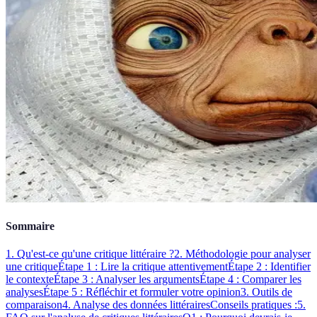
Sommaire
1. Qu'est-ce qu'une critique littéraire ?
2. Méthodologie pour analyser
une critique
Étape 1 : Lire la critique attentivement
Étape 2 : Identifier
le contexte
Étape 3 : Analyser les arguments
Étape 4 : Comparer les
analyses
Étape 5 : Réfléchir et formuler votre opinion
3. Outils de
comparaison
4. Analyse des données littéraires
Conseils pratiques :
5.