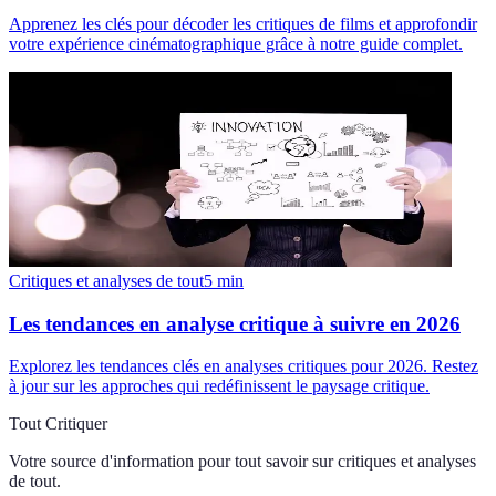
Apprenez les clés pour décoder les critiques de films et approfondir
votre expérience cinématographique grâce à notre guide complet.
Critiques et analyses de tout
5
min
Les tendances en analyse critique à suivre en 2026
Explorez les tendances clés en analyses critiques pour 2026. Restez
à jour sur les approches qui redéfinissent le paysage critique.
Tout Critiquer
Votre source d'information pour tout savoir sur
critiques et analyses
de tout
.