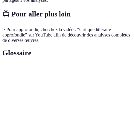
partageant vos analyses.
📺 Pour aller plus loin
> Pour approfondir, cherchez la vidéo : "Critique littéraire
approfondie" sur YouTube afin de découvrir des analyses complètes
de diverses œuvres.
Glossaire
Terme
Définition
Intégration d'une œuvre dans son cadre
Contextualisation
historique, social ou littéraire
Caractère personnel d'une opinion, influencé
Subjectivité
par les émotions
Élément qui représente ou suggère autre
Symbole
chose, souvent une idée abstraite