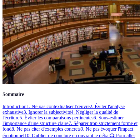
Sommaire
Introduction
1. Ne pas contextualiser l'œuvre
2. Éviter l'analyse
exhaustive
3. Ignorer la subjectivité
4. Négliger la qualité de
l'écriture
5. Éviter les comparaisons pertinentes
6. Sous-estimer
l'importance d'une structure claire
7. Séparer trop strictement forme et
fond
8. Ne pas citer d'exemples concrets
9. Ne pas évoquer l'impact
émotionnel
10. Oublier de conclure en ouvrant le débat
📺 Pour aller