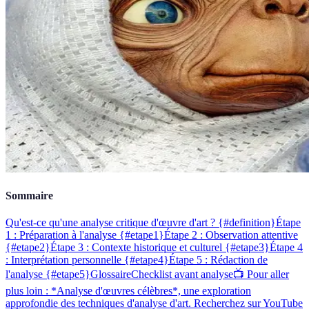
Sommaire
Qu'est-ce qu'une analyse critique d'œuvre d'art ? {#definition}
Étape
1 : Préparation à l'analyse {#etape1}
Étape 2 : Observation attentive
{#etape2}
Étape 3 : Contexte historique et culturel {#etape3}
Étape 4
: Interprétation personnelle {#etape4}
Étape 5 : Rédaction de
l'analyse {#etape5}
Glossaire
Checklist avant analyse
📺 Pour aller
plus loin : *Analyse d'œuvres célèbres*, une exploration
approfondie des techniques d'analyse d'art. Recherchez sur YouTube