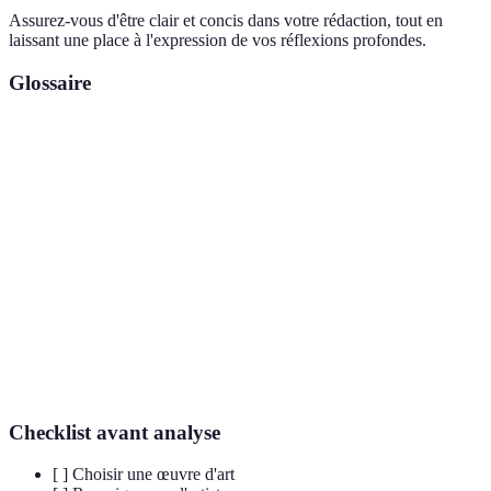
Assurez-vous d'être clair et concis dans votre rédaction, tout en
laissant une place à l'expression de vos réflexions profondes.
Glossaire
Terme
Définition
Analyse
Évaluation approfondie qui examine les éléments
critique
d'une œuvre d'art.
Composition
Agencement des éléments visuels dans une œuvre
artistique
d'art.
Approche artistique où le contexte culturel et
Culturalisme
social est central dans l'analyse d'une œuvre.
Checklist avant analyse
[ ] Choisir une œuvre d'art