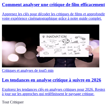
Comment analyser une critique de film efficacement
Apprenez les clés pour décoder les critiques de films et approfondir
votre expérience cinématographique grâce à notre guide complet.
Critiques et analyses de tout
5
min
Les tendances en analyse critique à suivre en 2026
Explorez les tendances clés en analyses critiques pour 2026. Restez
à jour sur les approches qui redéfinissent le paysage critique.
Tout Critiquer