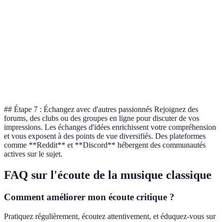
Harmonie
Complexe
Simple
Expressive
Va
Structure
Rigide
Formelle
Flexible
Li
Thème
Religieux
Noble
Émotionnel
Abs
Orchestre
Orchestre
Orchestre
Instrumentation
Ex
à cordes
classique
large
## Étape 7 : Échangez avec d'autres passionnés Rejoignez des
forums, des clubs ou des groupes en ligne pour discuter de vos
impressions. Les échanges d'idées enrichissent votre compréhension
et vous exposent à des points de vue diversifiés. Des plateformes
comme **Reddit** et **Discord** hébergent des communautés
actives sur le sujet.
FAQ sur l'écoute de la musique classique
Comment améliorer mon écoute critique ?
Pratiquez régulièrement, écoutez attentivement, et éduquez-vous sur