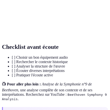
Fugue
Forme musicale complexe basée sur le contrepoint.
Composition en plusieurs mouvements distincts,
Sonate
souvent pour un instrument solo.
Symphonie
Composition orchestrale en plusieurs mouvements.
Checklist avant écoute
[ ] Choisir un bon équipement audio
[ ] Rechercher le contexte historique
[ ] Analyser la structure de l'œuvre
[ ] Écouter diverses interprétations
[ ] Pratiquer l'écoute active
📺 Pour aller plus loin :
Analyse de la Symphonie n°9 de
Beethoven
, une analyse complète de son contexte et de ses
interprétations. Recherchez sur YouTube :
Beethoven Symphony 9
.
Analysis