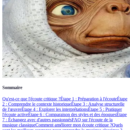
Sommaire
Qu'est-ce que l'écoute critique ?
Étape 1 : Préparation à l'écoute
Étape
2 : Comprendre le contexte historique
Étape 3 : Analyse structurelle
de l'œuvre
Étape 4 : Explorer les interprétations
Étape 5 : Pratiquer
l'écoute active
Étape 6 : Comparaison des styles et des époques
Étape
7 : Échangez avec d'autres passionnés
FAQ sur l'écoute de la
musique classique
Comment améliorer mon écoute critique ?
Quels