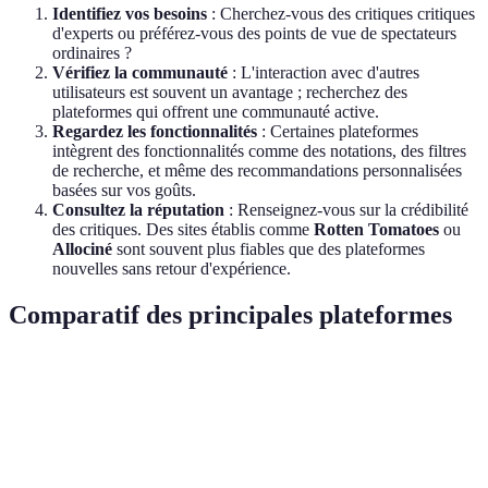
Identifiez vos besoins
: Cherchez-vous des critiques critiques
d'experts ou préférez-vous des points de vue de spectateurs
ordinaires ?
Vérifiez la communauté
: L'interaction avec d'autres
utilisateurs est souvent un avantage ; recherchez des
plateformes qui offrent une communauté active.
Regardez les fonctionnalités
: Certaines plateformes
intègrent des fonctionnalités comme des notations, des filtres
de recherche, et même des recommandations personnalisées
basées sur vos goûts.
Consultez la réputation
: Renseignez-vous sur la crédibilité
des critiques. Des sites établis comme
Rotten Tomatoes
ou
Allociné
sont souvent plus fiables que des plateformes
nouvelles sans retour d'expérience.
Comparatif des principales plateformes
Critère
Rotten Tomatoes
IMDb
Allociné
Critiques
Notes et
Critiques et
Type
professionnelles
critiques
analyses
d'analyse
et utilisateurs
d’utilisateurs
professionnel