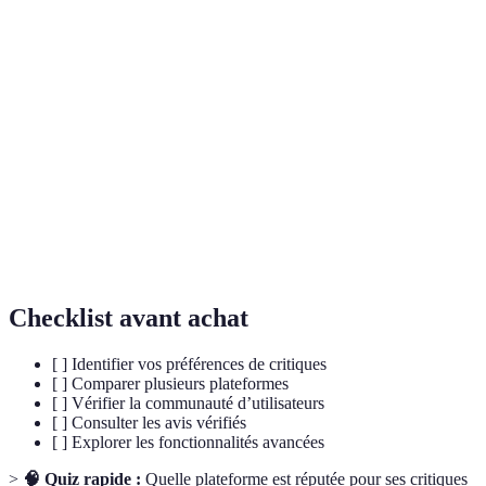
Critique
Évaluation d'un film par un expert du domaine
professionnelle
qui analyse divers aspects du film.
Ensemble de personnes passionnées par le
Communauté
cinéma qui échangent des avis, des
cinéphile
recommandations et des critiques.
Technologie imitant les fonctions cognitives
Intelligence
humaines pour analyser et traiter des données,
artificielle
notamment dans le domaine des critiques.
Checklist avant achat
[ ] Identifier vos préférences de critiques
[ ] Comparer plusieurs plateformes
[ ] Vérifier la communauté d’utilisateurs
[ ] Consulter les avis vérifiés
[ ] Explorer les fonctionnalités avancées
>
🧠 Quiz rapide :
Quelle plateforme est réputée pour ses critiques