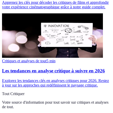
Apprenez les clés pour décoder les critiques de films et approfondir
votre expérience cinématographique grâce à notre guide complet.
Critiques et analyses de tout
5
min
Les tendances en analyse critique à suivre en 2026
Explorez les tendances clés en analyses critiques pour 2026. Restez
à jour sur les approches qui redéfinissent le paysage critique.
Tout Critiquer
Votre source d'information pour tout savoir sur
critiques et analyses
de tout
.