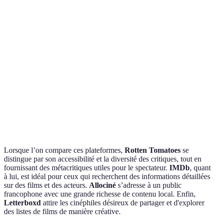
Large
Très large,
Communauté
Communauté
communauté de
avec des
française acti
cinéphiles
notations
Gratuit avec
Accès à
Gratuit avec des
Gratuit
contenu
l'information
options premium
exclusif
Interface
Épurée et
Utilisateur-
Bien structur
utilisateur
informative
friendly
Lorsque l’on compare ces plateformes,
Rotten Tomatoes
se
distingue par son accessibilité et la diversité des critiques, tout en
fournissant des métacritiques utiles pour le spectateur.
IMDb
, quant
à lui, est idéal pour ceux qui recherchent des informations détaillées
sur des films et des acteurs.
Allociné
s’adresse à un public
francophone avec une grande richesse de contenu local. Enfin,
Letterboxd
attire les cinéphiles désireux de partager et d'explorer
des listes de films de manière créative.