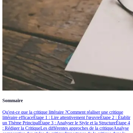
Sommaire
Qu'est-ce que la critique littéraire ?
Comment réaliser une critique
littéraire efficace
Étape 1 : Lire attentivement l'œuvre
Étape 2 : Établir
un Thème Principal
Étape 3 : Analyser le Style et la Structure
Étape 4
: Rédiger la Critique
Les différentes approches de la critique
Analyse