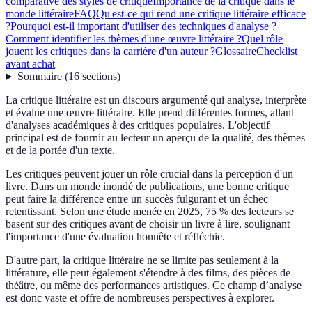
comparative des styles de critique
Importance de la critique dans le
monde littéraire
FAQ
Qu'est-ce qui rend une critique littéraire efficace
?
Pourquoi est-il important d'utiliser des techniques d'analyse ?
Comment identifier les thèmes d'une œuvre littéraire ?
Quel rôle
jouent les critiques dans la carrière d'un auteur ?
Glossaire
Checklist
avant achat
Sommaire
(
16
sections
)
La critique littéraire est un discours argumenté qui analyse, interprète
et évalue une œuvre littéraire. Elle prend différentes formes, allant
d'analyses académiques à des critiques populaires. L'objectif
principal est de fournir au lecteur un aperçu de la qualité, des thèmes
et de la portée d'un texte.
Les critiques peuvent jouer un rôle crucial dans la perception d'un
livre. Dans un monde inondé de publications, une bonne critique
peut faire la différence entre un succès fulgurant et un échec
retentissant. Selon une étude menée en 2025, 75 % des lecteurs se
basent sur des critiques avant de choisir un livre à lire, soulignant
l'importance d'une évaluation honnête et réfléchie.
D'autre part, la critique littéraire ne se limite pas seulement à la
littérature, elle peut également s'étendre à des films, des pièces de
théâtre, ou même des performances artistiques. Ce champ d’analyse
est donc vaste et offre de nombreuses perspectives à explorer.