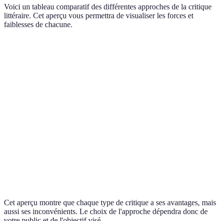
Voici un tableau comparatif des différentes approches de la critique
littéraire. Cet aperçu vous permettra de visualiser les forces et
faiblesses de chacune.
Critère
Critique Académique
Critique Journalistique
Accessibilité
Difficile à comprendre
Facile à lire
Profondeur
Très approfondie
Superficielle
d'analyse
Public cible
Universitaires
Grand public
Style
Rigoriste
Émotionnel et engageant
Cet aperçu montre que chaque type de critique a ses avantages, mais
aussi ses inconvénients. Le choix de l'approche dépendra donc de
votre public et de l'objectif visé.