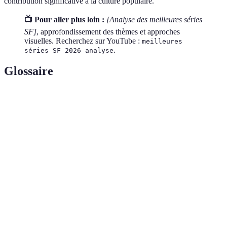
contribution significative à la culture populaire.
📺 Pour aller plus loin :
[Analyse des meilleures séries
SF]
, approfondissement des thèmes et approches
visuelles. Recherchez sur YouTube :
meilleures
.
séries SF 2026 analyse
Glossaire
Terme
Définition
Science-
Genre fictionnel axé sur des avancées
fiction
scientifiques et technologiques.
Effets
Techniques visuelles pour créer des illusions dans
Spéciaux
les films et séries.
Narration
Structure narrative se déroulant sur plusieurs
Multi-Arc
épisodes ou saisons.