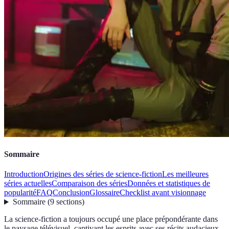
Sommaire
Introduction
Origines des séries de science-fiction
Les meilleures
séries actuelles
Comparaison des séries
Données et statistiques de
popularité
FAQ
Conclusion
Glossaire
Checklist avant visionnage
Sommaire
(
9
sections
)
La science-fiction a toujours occupé une place prépondérante dans
le paysage télévisuel, captivant les esprits avec ses récits audacieux