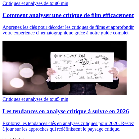
Critiques et analyses de tout
6
min
Comment analyser une critique de film efficacement
Apprenez les clés pour décoder les critiques de films et approfondir
votre expérience cinématographique grâce à notre guide complet.
Critiques et analyses de tout
5
min
Les tendances en analyse critique à suivre en 2026
Explorez les tendances clés en analyses critiques pour 2026. Restez
à jour sur les approches qui redéfinissent le paysage critique.