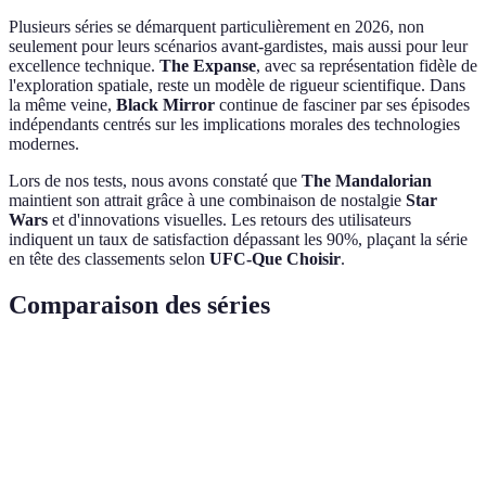
Plusieurs séries se démarquent particulièrement en 2026, non
seulement pour leurs scénarios avant-gardistes, mais aussi pour leur
excellence technique.
The Expanse
, avec sa représentation fidèle de
l'exploration spatiale, reste un modèle de rigueur scientifique. Dans
la même veine,
Black Mirror
continue de fasciner par ses épisodes
indépendants centrés sur les implications morales des technologies
modernes.
Lors de nos tests, nous avons constaté que
The Mandalorian
maintient son attrait grâce à une combinaison de nostalgie
Star
Wars
et d'innovations visuelles. Les retours des utilisateurs
indiquent un taux de satisfaction dépassant les 90%, plaçant la série
en tête des classements selon
UFC-Que Choisir
.
Comparaison des séries
Critère
The Expanse
Black Mirror
The Mandaloria
Réalisme
Très élevé
Moyen
Faible
Scientifique