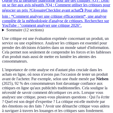
Quelle est la meilleure plateforme pour lire des critiques ?
Q3 : Doit-
on se fier aux avis négatifs ?
Q4 : Comment utiliser les critiques pour
négocier un prix ?
Glossaire
Checklist avant achat
📺 Pour aller plus
loin : *Comment analyser une critique efficacement*, une analyse
complète de la méthodologie d'analyse de critiques. Recherchez sur
YouTube : "comment analyser une critique 2026".
Sommaire
(
12
sections
)
Une critique est une évaluation exprimée concernant un produit, un
service ou une expérience. Analyser les critiques est essentiel pour
prendre des décisions éclairées dans un monde saturé d'information.
Cela permet non seulement de comprendre les forces et les faiblesses
d'un produit mais aussi de mettre en lumière les attentes des
consommateurs.
L'importance de cette analyse est d'autant plus cruciale dans les
achats en ligne, où nous n'avons pas l'occasion de tester un produit
avant de l'acheter. Par exemple, selon une étude menée par
Nielsen
(2025), 92 % des consommateurs font davantage confiance aux
critiques en ligne qu'aux publicités traditionnelles. Cela souligne la
nécessité de savoir comment décortiquer ces avis. Lorsque vous
analysez une critique, posez-vous plusieurs questions : Qui l'a écrite
? Quel est son degré d'expertise ? La critique est-elle motivée par
des émotions ou des faits ? Avoir une démarche critique vous aidera
à naviguer à travers les louanges et les critiques sans fondement.