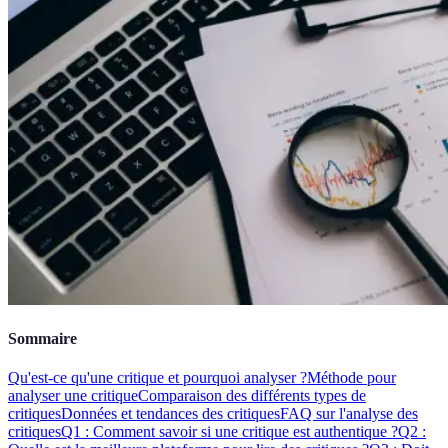
Sommaire
Qu'est-ce qu'une critique et pourquoi analyser ?
Méthode pour
analyser une critique
Comparaison des différents types de
critiques
Données et tendances des critiques
FAQ sur l'analyse des
critiques
Q1 : Comment savoir si une critique est authentique ?
Q2 :