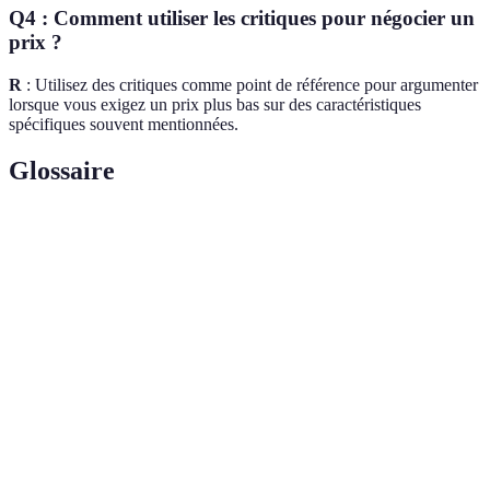
Q4 : Comment utiliser les critiques pour négocier un
prix ?
R
: Utilisez des critiques comme point de référence pour argumenter
lorsque vous exigez un prix plus bas sur des caractéristiques
spécifiques souvent mentionnées.
Glossaire
Terme
Définition
Évaluation d'une expérience de consommateur
Critique
concernant un produit ou service.
Connaissance approfondie dans un domaine
Expertise
spécifique, souvent démontrée par des analyses
rigoureuses et des tests.
Une référence ou une plateforme avec une réputation
Source
vérifiée pour fournir des critiques véridiques et