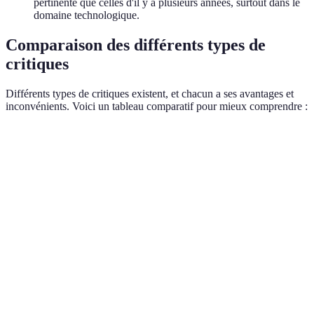
pertinente que celles d'il y a plusieurs années, surtout dans le
domaine technologique.
Comparaison des différents types de
critiques
Différents types de critiques existent, et chacun a ses avantages et
inconvénients. Voici un tableau comparatif pour mieux comprendre :
Critère
Avis d'expert
Avis consommateurs
Avis prof
Objectivité
Très élevée
Variable
Élevée
Fait appel à
des
Basé sur d
Expertise
Moins technique
connaissances
rigoureux
spécifiques
Donne
Détails
souvent des
Moins de détails
Très détai
fournis