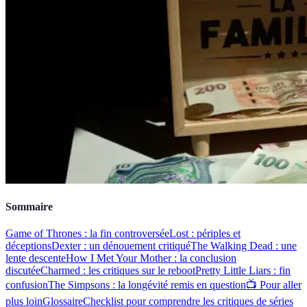
Sommaire
Game of Thrones : la fin controversée
Lost : périples et
déceptions
Dexter : un dénouement critiqué
The Walking Dead : une
lente descente
How I Met Your Mother : la conclusion
discutée
Charmed : les critiques sur le reboot
Pretty Little Liars : fin
confusion
The Simpsons : la longévité remis en question
📺 Pour aller
plus loin
Glossaire
Checklist pour comprendre les critiques de séries