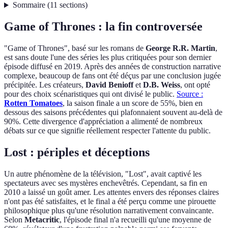
Sommaire
(
11
sections
)
Game of Thrones : la fin controversée
"Game of Thrones", basé sur les romans de
George R.R. Martin
,
est sans doute l'une des séries les plus critiquées pour son dernier
épisode diffusé en 2019. Après des années de construction narrative
complexe, beaucoup de fans ont été déçus par une conclusion jugée
précipitée. Les créateurs,
David Benioff
et
D.B. Weiss
, ont opté
pour des choix scénaristiques qui ont divisé le public.
Source :
Rotten Tomatoes
, la saison finale a un score de 55%, bien en
dessous des saisons précédentes qui plafonnaient souvent au-delà de
90%. Cette divergence d'appréciation a alimenté de nombreux
débats sur ce que signifie réellement respecter l'attente du public.
Lost : périples et déceptions
Un autre phénomène de la télévision, "Lost", avait captivé les
spectateurs avec ses mystères enchevêtrés. Cependant, sa fin en
2010 a laissé un goût amer. Les attentes envers des réponses claires
n'ont pas été satisfaites, et le final a été perçu comme une pirouette
philosophique plus qu'une résolution narrativement convaincante.
Selon
Metacritic
, l'épisode final n'a recueilli qu'une moyenne de