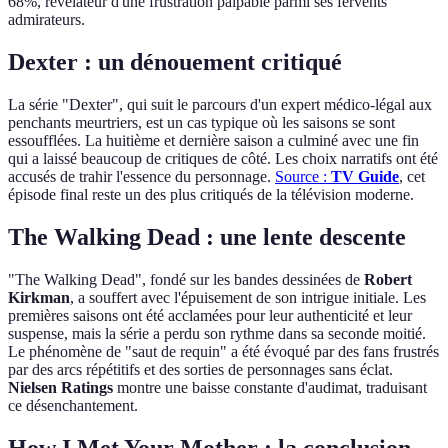
68%, révélateur d'une frustration palpable parmi ses fervents
admirateurs.
Dexter : un dénouement critiqué
La série "Dexter", qui suit le parcours d'un expert médico-légal aux
penchants meurtriers, est un cas typique où les saisons se sont
essoufflées. La huitième et dernière saison a culminé avec une fin
qui a laissé beaucoup de critiques de côté. Les choix narratifs ont été
accusés de trahir l'essence du personnage.
Source :
TV Guide
, cet
épisode final reste un des plus critiqués de la télévision moderne.
The Walking Dead : une lente descente
"The Walking Dead", fondé sur les bandes dessinées de
Robert
Kirkman
, a souffert avec l'épuisement de son intrigue initiale. Les
premières saisons ont été acclamées pour leur authenticité et leur
suspense, mais la série a perdu son rythme dans sa seconde moitié.
Le phénomène de "saut de requin" a été évoqué par des fans frustrés
par des arcs répétitifs et des sorties de personnages sans éclat.
Nielsen Ratings
montre une baisse constante d'audimat, traduisant
ce désenchantement.
How I Met Your Mother : la conclusion