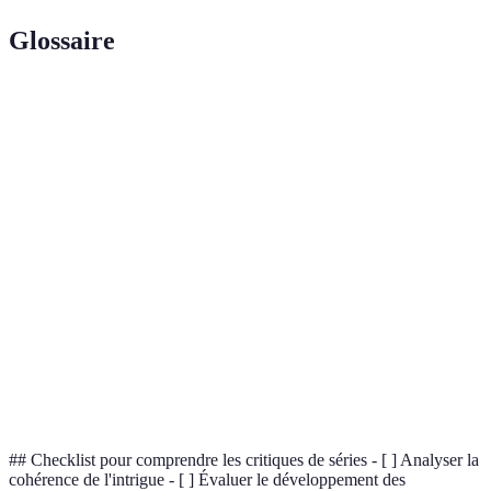
Glossaire
Terme
Définition
Une conclusion qui semble plus viser à stimuler
Pirouette
la réflexion personnelle qu'à répondre strictement
Philosophique
aux questions posées par l'intrigue.
Expression désignant un moment où une série
Saut de
commence à décliner à cause d'une intrigue trop
Requin
farfelue ou absurde.
L'art de conclure de façon satisfaisante toutes les
Fermeture
intrigues et arcs de personnages dans une série
Narrative
TV.
## Checklist pour comprendre les critiques de séries - [ ] Analyser la
cohérence de l'intrigue - [ ] Évaluer le développement des