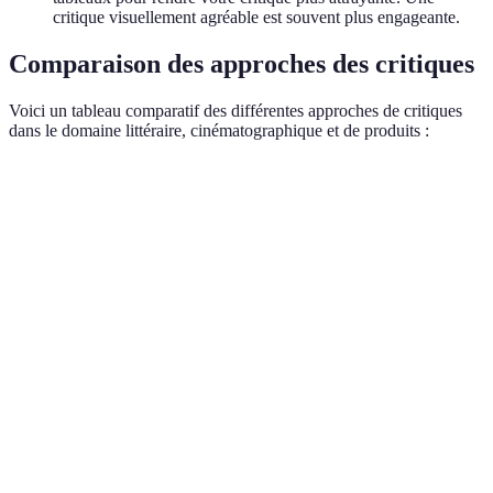
critique visuellement agréable est souvent plus engageante.
Comparaison des approches des critiques
Voici un tableau comparatif des différentes approches de critiques
dans le domaine littéraire, cinématographique et de produits :
Critère
Critique littéraire
Critique cinématographique
Objectif
Analyser le style
Évaluer la réalisation
Accessibilité
Lexique littéraire
Terminologie audiovisuelle
Effort
Appréciation
Dépend de l'interprétation
subjectif
personnelle
Public cible
Lecteurs de livres
Cinéphiles