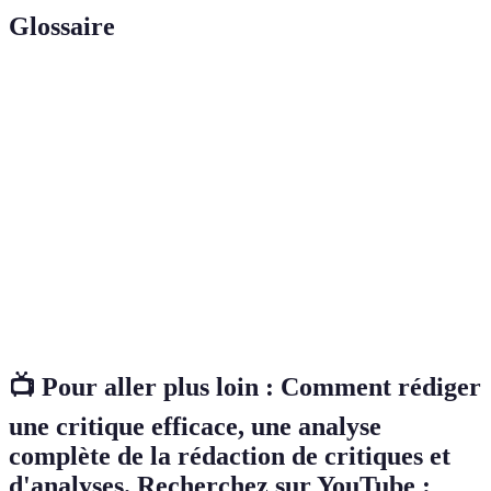
Glossaire
Terme
Définition
Analyse détaillée d'un sujet ou d'un produit,
Critique
évaluant ses qualités.
Capacité à examiner un sujet sans parti pris
Objectivité
personnel.
Perspective personnelle et émotionnelle sur un
Subjectivité
sujet.
📺 Pour aller plus loin :
Comment rédiger
une critique efficace
, une analyse
complète de la rédaction de critiques et
d'analyses. Recherchez sur YouTube :