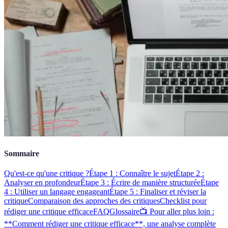
Sommaire
Qu'est-ce qu'une critique ?
Étape 1 : Connaître le sujet
Étape 2 :
Analyser en profondeur
Étape 3 : Écrire de manière structurée
Étape
4 : Utiliser un langage engageant
Étape 5 : Finaliser et réviser la
critique
Comparaison des approches des critiques
Checklist pour
rédiger une critique efficace
FAQ
Glossaire
📺 Pour aller plus loin :
**Comment rédiger une critique efficace**, une analyse complète