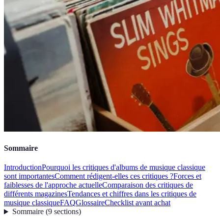
Sommaire
Introduction
Pourquoi les critiques d'albums de musique classique
sont importantes
Comment rédigent-elles ces critiques ?
Forces et
faiblesses de l'approche actuelle
Comparaison des critiques de
différents magazines
Tendances et chiffres dans les critiques de
musique classique
FAQ
Glossaire
Checklist avant achat
Sommaire
(
9
sections
)