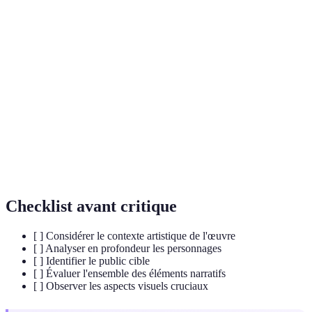
Terme
Définition
Narration
Technique du récit à travers des images et du
graphique
texte.
Références et connexions entre différentes
Inter-textualité
œuvres.
Agencement des éléments sur une page de
Mise en page
bande dessinée.
Checklist avant critique
[ ] Considérer le contexte artistique de l'œuvre
[ ] Analyser en profondeur les personnages
[ ] Identifier le public cible
[ ] Évaluer l'ensemble des éléments narratifs
[ ] Observer les aspects visuels cruciaux