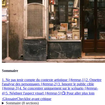
Sommaire
1. Ne pas tenir compte du contexte artistique {#erreur-1}
2. Omettre
l'analyse des personnages {#erreur-2}
3. Ignorer le public cible
{#erreur-3}
4. Se concentrer uniquement sur le scénario {#erreur-
4}
5. Négliger l'aspect visuel {#erreur-5}
📺 Pour aller plus loin
:
Glossaire
Checklist avant critique
Sommaire
(
8
sections
)