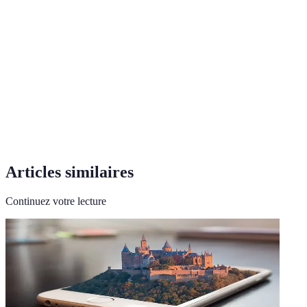
Capacité d'un design à être utilisé par tous les
Accessibilité
publics, y compris les personnes en situation de
handicap.
Clarté
Facilité avec laquelle un design transmet ses
Visuelle
informations à l'utilisateur.
Uniformité des éléments graphiques à travers une
Cohérence
plateforme ou marque.
Articles similaires
Continuez votre lecture