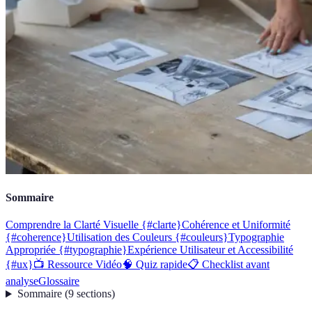
Sommaire
Comprendre la Clarté Visuelle {#clarte}
Cohérence et Uniformité
{#coherence}
Utilisation des Couleurs {#couleurs}
Typographie
Appropriée {#typographie}
Expérience Utilisateur et Accessibilité
{#ux}
📺 Ressource Vidéo
🧠 Quiz rapide
📋 Checklist avant
analyse
Glossaire
Sommaire
(
9
sections
)