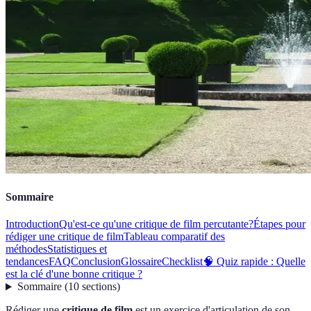
Sommaire
Introduction
Qu'est-ce qu'une critique de film percutante?
Étapes pour
rédiger une critique de film
Tableau comparatif des
méthodes
Statistiques et
tendances
FAQ
Conclusion
Glossaire
Checklist
🧠 Quiz rapide : Quelle
est la clé d'une bonne critique ?
Sommaire
(
10
sections
)
Rédiger une
critique de film
est un exercice d'articulation de son