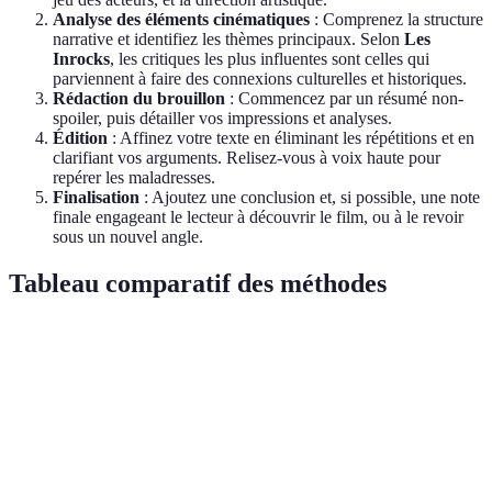
Analyse des éléments cinématiques
: Comprenez la structure
narrative et identifiez les thèmes principaux. Selon
Les
Inrocks
, les critiques les plus influentes sont celles qui
parviennent à faire des connexions culturelles et historiques.
Rédaction du brouillon
: Commencez par un résumé non-
spoiler, puis détailler vos impressions et analyses.
Édition
: Affinez votre texte en éliminant les répétitions et en
clarifiant vos arguments. Relisez-vous à voix haute pour
repérer les maladresses.
Finalisation
: Ajoutez une conclusion et, si possible, une note
finale engageant le lecteur à découvrir le film, ou à le revoir
sous un nouvel angle.
Tableau comparatif des méthodes
Critère
Méthode A
Méthode B
Méthode C
Verdic
Métho
Analyse
Subjective
Objective
Équilibrée
B
Métho
Approche
Narrative
Descriptive
Critique