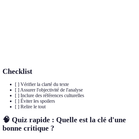
Terme
Définition
Cinéphile
Personne passionnée par les films et le cinéma.
Narration
L'art de raconter une histoire dans un film.
Évaluation analytique d'une œuvre à partir de divers
Critique
critères.
Checklist
[ ] Vérifier la clarté du texte
[ ] Assurer l'objectivité de l'analyse
[ ] Inclure des références culturelles
[ ] Éviter les spoilers
[ ] Relire le tout
🧠 Quiz rapide : Quelle est la clé d'une
bonne critique ?