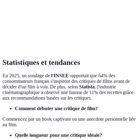
C
Métho
Longueur
Courte
Moyenne
Longue
A
Métho
Impact
Modéré
Fort
Très fort
C
Statistiques et tendances
En 2025, un sondage de
l'INSEE
rapportait que 64% des
consommateurs français s'inspirent des critiques de films avant de
décider d'un film à voir. De plus, selon
Statista
, l'industrie
cinématographique a observé une hausse de 11% des recettes grâce
aux recommandations basées sur les critiques.
Comment débuter une critique de film?
Commencez par un hook captivant ou une anecdote personnelle liée
au film.
Quelle longueur pour une critique idéale?