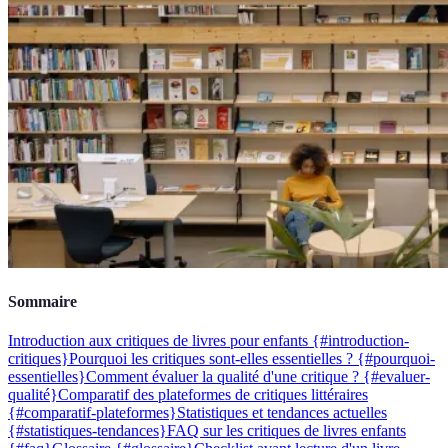
Sommaire
Introduction aux critiques de livres pour enfants {#introduction-
critiques}
Pourquoi les critiques sont-elles essentielles ? {#pourquoi-
essentielles}
Comment évaluer la qualité d'une critique ? {#evaluer-
qualité}
Comparatif des plateformes de critiques littéraires
{#comparatif-plateformes}
Statistiques et tendances actuelles
{#statistiques-tendances}
FAQ sur les critiques de livres enfants