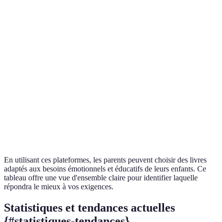
Quantité de
Large
Modéré
Élevée
contenus
Expertise
Élevée
Moyenne
Élevée
des critiques
Actualisation
Régulière
Irregular
Fréquente
Fiabilité
Très fiable
Fiable
Moyenne
En utilisant ces plateformes, les parents peuvent choisir des livres
adaptés aux besoins émotionnels et éducatifs de leurs enfants. Ce
tableau offre une vue d'ensemble claire pour identifier laquelle
répondra le mieux à vos exigences.
Statistiques et tendances actuelles
{#statistiques-tendances}