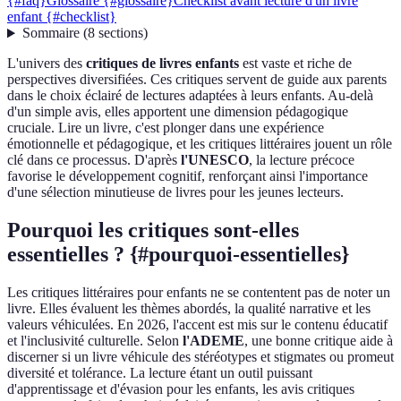
{#faq}
Glossaire {#glossaire}
Checklist avant lecture d'un livre
enfant {#checklist}
Sommaire
(
8
sections
)
L'univers des
critiques de livres enfants
est vaste et riche de
perspectives diversifiées. Ces critiques servent de guide aux parents
dans le choix éclairé de lectures adaptées à leurs enfants. Au-delà
d'un simple avis, elles apportent une dimension pédagogique
cruciale. Lire un livre, c'est plonger dans une expérience
émotionnelle et pédagogique, et les critiques littéraires jouent un rôle
clé dans ce processus. D'après
l'UNESCO
, la lecture précoce
favorise le développement cognitif, renforçant ainsi l'importance
d'une sélection minutieuse de livres pour les jeunes lecteurs.
Pourquoi les critiques sont-elles
essentielles ? {#pourquoi-essentielles}
Les critiques littéraires pour enfants ne se contentent pas de noter un
livre. Elles évaluent les thèmes abordés, la qualité narrative et les
valeurs véhiculées. En 2026, l'accent est mis sur le contenu éducatif
et l'inclusivité culturelle. Selon
l'ADEME
, une bonne critique aide à
discerner si un livre véhicule des stéréotypes et stigmates ou promeut
diversité et tolérance. La lecture étant un outil puissant
d'apprentissage et d'évasion pour les enfants, les avis critiques