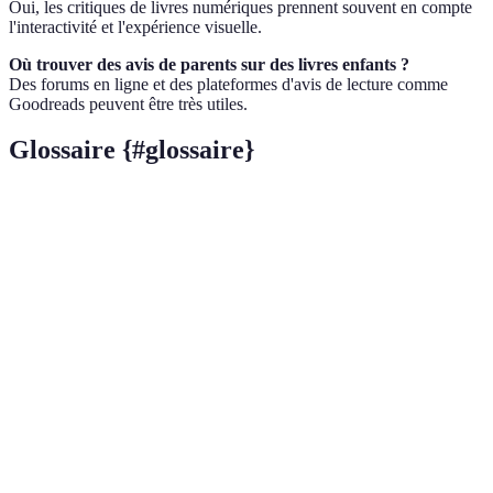
Oui, les critiques de livres numériques prennent souvent en compte
l'interactivité et l'expérience visuelle.
Où trouver des avis de parents sur des livres enfants ?
Des forums en ligne et des plateformes d'avis de lecture comme
Goodreads peuvent être très utiles.
Glossaire {#glossaire}
Terme
Définition
Critique
Évaluation écrite ou parlée d'œuvres littéraires.
littéraire
Inclusivité
Intégration de diverses perspectives culturelles
culturelle
dans les médias.
Littérature
Catégorie de livres destinés aux enfants et
jeunesse
adolescents.