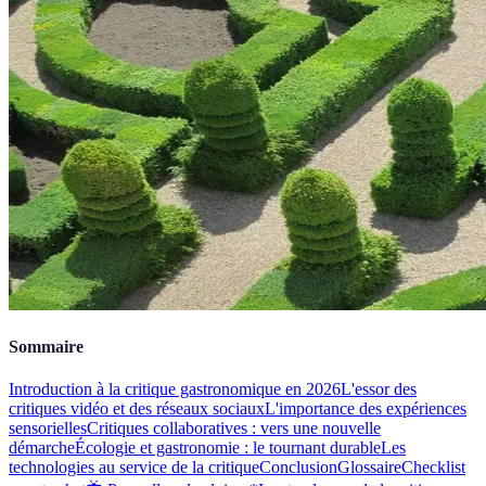
Sommaire
Introduction à la critique gastronomique en 2026
L'essor des
critiques vidéo et des réseaux sociaux
L'importance des expériences
sensorielles
Critiques collaboratives : vers une nouvelle
démarche
Écologie et gastronomie : le tournant durable
Les
technologies au service de la critique
Conclusion
Glossaire
Checklist