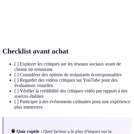
minimisant la production de déchets.
Engagement total des sens dans une expérience,
Immersion
particulièrement dans la gastronomie, où le
sensorielle
goût, l'odorat, et la vue travaillent en synergie
pour créer une expérience unique.
Checklist avant achat
[ ] Explorer les critiques sur les réseaux sociaux avant de
choisir un restaurant
[ ] Considérer des options de restaurants écoresponsables
[ ] Regarder des vidéos critiques sur YouTube pour des
évaluations visuelles
[ ] Vérifier la crédibilité des critiques vidéo par rapport à des
sources établies
[ ] Participer à des événements culinaires pour une expérience
plus immersive
🧠 Quiz rapide :
Quel facteur a le plus d'impact sur la