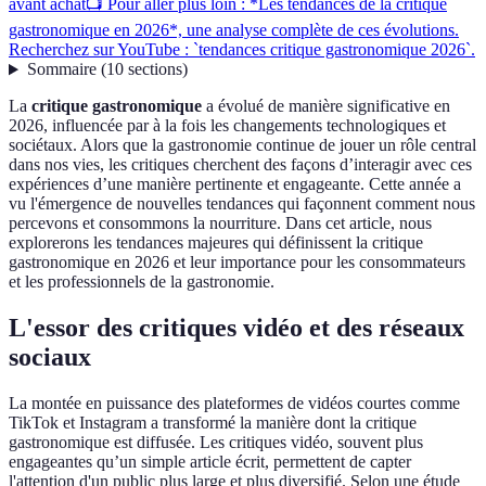
avant achat
📺 Pour aller plus loin : *Les tendances de la critique
gastronomique en 2026*, une analyse complète de ces évolutions.
Recherchez sur YouTube : `tendances critique gastronomique 2026`.
Sommaire
(
10
sections
)
La
critique gastronomique
a évolué de manière significative en
2026, influencée par à la fois les changements technologiques et
sociétaux. Alors que la gastronomie continue de jouer un rôle central
dans nos vies, les critiques cherchent des façons d’interagir avec ces
expériences d’une manière pertinente et engageante. Cette année a
vu l'émergence de nouvelles tendances qui façonnent comment nous
percevons et consommons la nourriture. Dans cet article, nous
explorerons les tendances majeures qui définissent la critique
gastronomique en 2026 et leur importance pour les consommateurs
et les professionnels de la gastronomie.
L'essor des critiques vidéo et des réseaux
sociaux
La montée en puissance des plateformes de vidéos courtes comme
TikTok et Instagram a transformé la manière dont la critique
gastronomique est diffusée. Les critiques vidéo, souvent plus
engageantes qu’un simple article écrit, permettent de capter
l'attention d'un public plus large et plus diversifié. Selon une étude