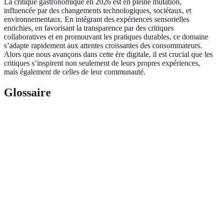
La critique gastronomique en 2026 est en pleine mutation,
influencée par des changements technologiques, sociétaux, et
environnementaux. En intégrant des expériences sensorielles
enrichies, en favorisant la transparence par des critiques
collaboratives et en promouvant les pratiques durables, ce domaine
s’adapte rapidement aux attentes croissantes des consommateurs.
Alors que nous avançons dans cette ère digitale, il est crucial que les
critiques s’inspirent non seulement de leurs propres expériences,
mais également de celles de leur communauté.
Glossaire
Terme
Définition
Évaluation d’un restaurant ou d’un plat par un
Critique
expert ou un amateur basé sur diverses critères
gastronomique
tels que le goût, la présentation, et l'expérience
globale.
Modèle économique qui vise à réduire le
Économie
gaspillage en réutilisant les ressources et en
circulaire