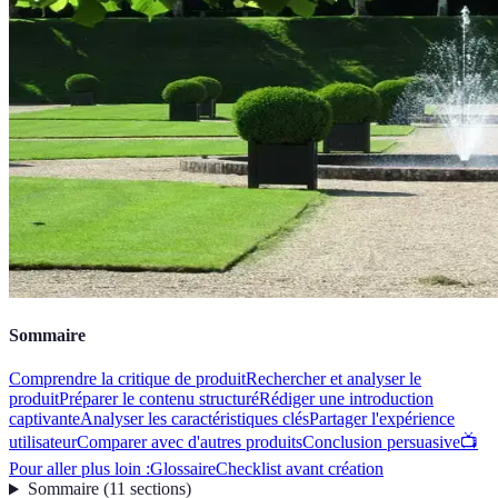
Sommaire
Comprendre la critique de produit
Rechercher et analyser le
produit
Préparer le contenu structuré
Rédiger une introduction
captivante
Analyser les caractéristiques clés
Partager l'expérience
utilisateur
Comparer avec d'autres produits
Conclusion persuasive
📺
Pour aller plus loin :
Glossaire
Checklist avant création
Sommaire
(
11
sections
)