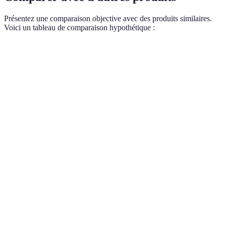
Présentez une comparaison objective avec des produits similaires.
Voici un tableau de comparaison hypothétique :
Critère
Option A
Option B
Option C
Verdict
Option B
Prix
250€
300€
280€
pour le
budget
Option B
Efficacité
90%
95%
85%
supérieure
Option C
idéale
Durabilité
3 ans
2 ans
4 ans
long
terme
Option B
Garantie
1 an
2 ans
1 an
sécurisée