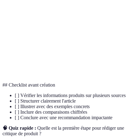
Terme
Définition
Analyse détaillée et objective d'un produit pour
Critique
évaluer ses points forts/faibles.
Plateforme en ligne où les produits/services sont
Marketplace
échangés entre acheteur/vendeur.
Comparaison des performances d'un produit avec
Benchmark
des standards ou concurrents.
## Checklist avant création
[ ] Vérifier les informations produits sur plusieurs sources
[ ] Structurer clairement l'article
[ ] Illustrer avec des exemples concrets
[ ] Inclure des comparaisons chiffrées
[ ] Conclure avec une recommandation impactante
🧠 Quiz rapide :
Quelle est la première étape pour rédiger une
critique de produit ?