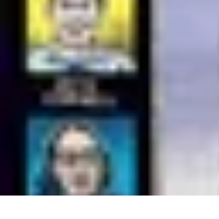
Tout Critiquer
Critiques et analyses de tout
Cinéma
Littérature
Numérique
Télévision
Tout Critiquer