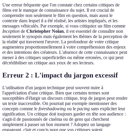
Une erreur fréquente que l'on constate chez certains critiques de
films est le manque de connaissance du sujet. Il est crucial de
comprendre non seulement le film en question, mais aussi le
contexte dans lequel il a été réalisé, les artistes impliqués, et les
messages véhiculés. Par exemple, si vous critiquiez un film comme
Inception
de
Christopher Nolan
, il est essentiel de connaître non
seulement le synopsis mais également les thèmes de la perception de
la réalité qui traversent l'œuvre. La profondeur de votre critique
augmentera proportionnellement à votre compréhension des enjeux
et des intentions des créateurs. L'absence de cette connaissance peut
mener à des critiques superficielles ou même erronées, ce qui peut
décrédibiliser un critique aux yeux de ses lecteurs.
Erreur 2 : L'impact du jargon excessif
L'utilisation d'un jargon technique peut souvent nuire à
l'appréciation d'une critique. Bien que certains termes sont
susceptibles d'élargir un discours critique, trop de jargon peut rendre
un texte inaccessible. On pourrait par exemple mentionner des
concepts comme le
foreshadowing
ou le
pacing
sans expliciter leur
signification. Un critique doit toujours garder en tête son audience :
s'agit-il de passionnés de cinéma ou de gens qui cherchent
simplement à passer un bon moment ? Adoptez un langage
engageant, clair et concis pour que vos critiques soient