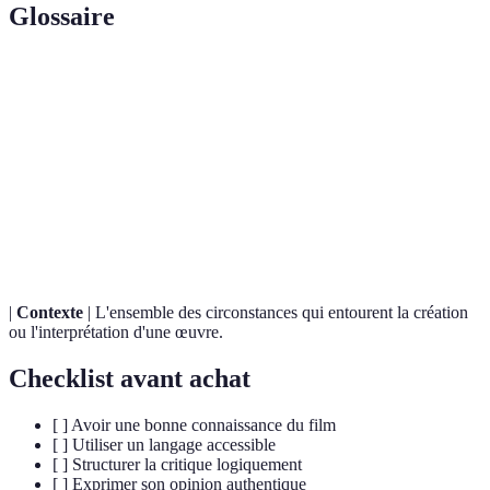
Glossaire
Terme
Définition
Un langage technique spécifique, souvent difficile à
Jargon
comprendre pour un non-initié.
L'analyse et l'évaluation d'une œuvre artistique, en
Critique
l'occurrence un film.
|
Contexte
| L'ensemble des circonstances qui entourent la création
ou l'interprétation d'une œuvre.
Checklist avant achat
[ ] Avoir une bonne connaissance du film
[ ] Utiliser un langage accessible
[ ] Structurer la critique logiquement
[ ] Exprimer son opinion authentique