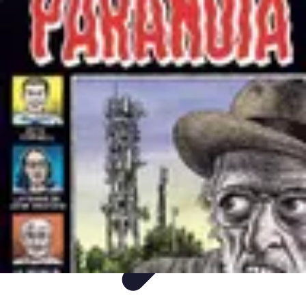
Tout Critiquer
Critiques et analyses de tout
Cinéma
Littérature
Numérique
Télévision
Tout Critiquer