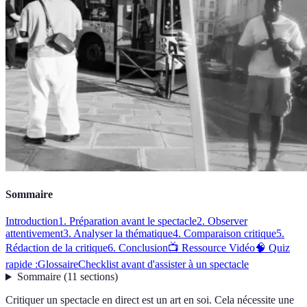
Sommaire
Introduction
1. Préparation avant le spectacle
2. Observer
attentivement
3. Analyser la thématique
4. Comparaison critique
5.
Rédaction de la critique
6. Conclusion
📺 Ressource Vidéo
🧠 Quiz
rapide :
Glossaire
Checklist avant d'assister à un spectacle
Sommaire
(
11
sections
)
Critiquer un spectacle en direct est un art en soi. Cela nécessite une