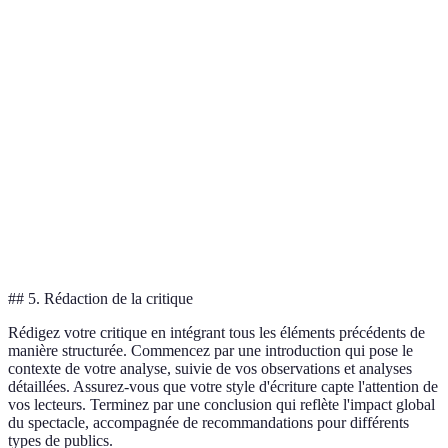
Mise en
A
Innovante
Classique
Avant-garde
scène
p
D
Interprétation
Expressive
Réservée
Nerveuse
p
S
Décors
Minimaliste
Élaboré
Simple
c
Sonorisation
Immersive
Basique
Innovante
P
## 5. Rédaction de la critique
Rédigez votre critique en intégrant tous les éléments précédents de
manière structurée. Commencez par une introduction qui pose le
contexte de votre analyse, suivie de vos observations et analyses
détaillées. Assurez-vous que votre style d'écriture capte l'attention de
vos lecteurs. Terminez par une conclusion qui reflète l'impact global
du spectacle, accompagnée de recommandations pour différents
types de publics.