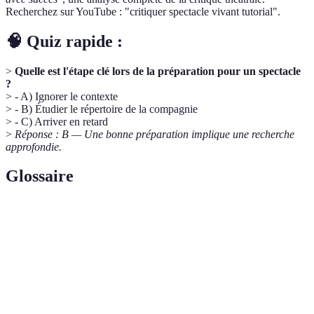
Recherchez sur YouTube : "critiquer spectacle vivant tutorial".
🧠 Quiz rapide :
>
Quelle est l'étape clé lors de la préparation pour un spectacle
?
> - A) Ignorer le contexte
> - B) Étudier le répertoire de la compagnie
> - C) Arriver en retard
>
Réponse : B — Une bonne préparation implique une recherche
approfondie.
Glossaire
Terme
Définition
Mise en
L'art de diriger une production scénique.
scène
Les idées principales ou messages abordés dans une
Thématique
pièce.