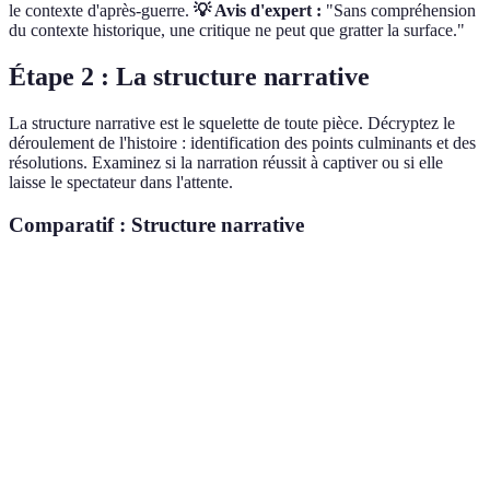
le contexte d'après-guerre.
💡 Avis d'expert :
"Sans compréhension
du contexte historique, une critique ne peut que gratter la surface."
Étape 2 : La structure narrative
La structure narrative est le squelette de toute pièce. Décryptez le
déroulement de l'histoire : identification des points culminants et des
résolutions. Examinez si la narration réussit à captiver ou si elle
laisse le spectateur dans l'attente.
Comparatif : Structure narrative
Critère
Option A : Classique
Option B : Fragmentée
Fluidité
Linéaire et claire
Autant aléatoire
Facilité à suivre
Immersion
Une intrigue complexe
l'action
Impact
Entre confusion et
Subtil mais poignant
émotionnel
surprise