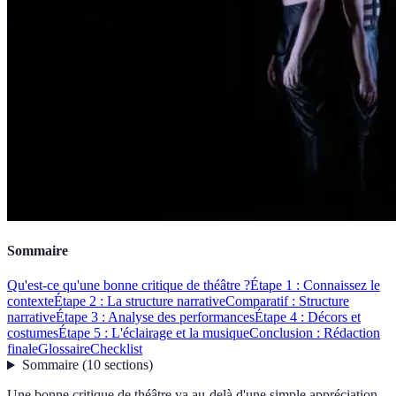
Sommaire
Qu'est-ce qu'une bonne critique de théâtre ?
Étape 1 : Connaissez le
contexte
Étape 2 : La structure narrative
Comparatif : Structure
narrative
Étape 3 : Analyse des performances
Étape 4 : Décors et
costumes
Étape 5 : L'éclairage et la musique
Conclusion : Rédaction
finale
Glossaire
Checklist
Sommaire
(
10
sections
)
Une bonne critique de théâtre va au-delà d'une simple appréciation