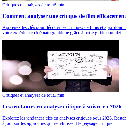
Critiques et analyses de tout
6
min
Comment analyser une critique de film efficacement
Apprenez les clés pour décoder les critiques de films et approfondir
votre expérience cinématographique grâce à notre guide complet.
Critiques et analyses de tout
5
min
Les tendances en analyse critique à suivre en 2026
Explorez les tendances clés en analyses critiques pour 2026. Restez
à jour sur les approches qui redéfinissent le paysage critique.