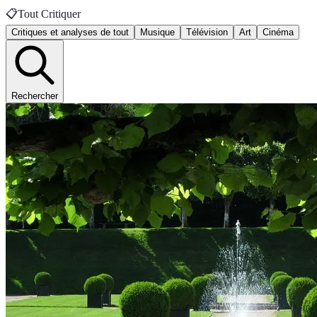
📋
Tout Critiquer
Critiques et analyses de tout
Musique
Télévision
Art
Cinéma
Rechercher