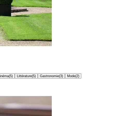
inéma
(
5
)
Littérature
(
5
)
Gastronomie
(
3
)
Mode
(
2
)