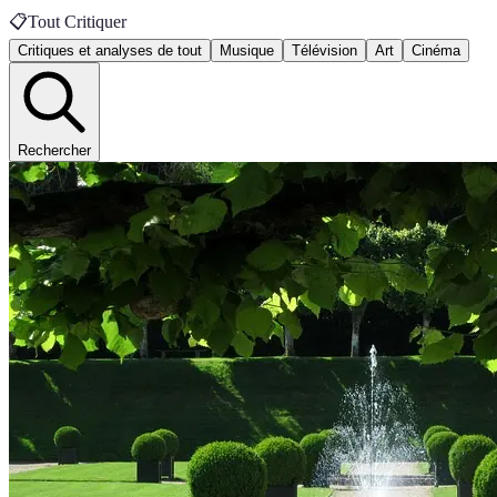
📋
Tout Critiquer
Critiques et analyses de tout
Musique
Télévision
Art
Cinéma
Rechercher