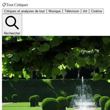
📋
Tout Critiquer
Critiques et analyses de tout
Musique
Télévision
Art
Cinéma
Rechercher