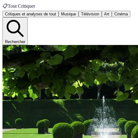
📋
Tout Critiquer
Critiques et analyses de tout
Musique
Télévision
Art
Cinéma
Rechercher