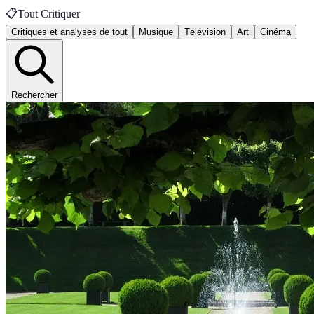
📋
Tout Critiquer
Critiques et analyses de tout
Musique
Télévision
Art
Cinéma
Rechercher