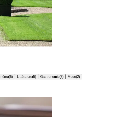
inéma
(
5
)
Littérature
(
5
)
Gastronomie
(
3
)
Mode
(
2
)