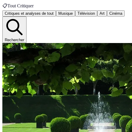
📋
Tout Critiquer
Critiques et analyses de tout
Musique
Télévision
Art
Cinéma
Rechercher